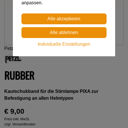
anpassen.
Individuelle Einstellungen
Petzl
RUBBER
Kautschukband für die Stirnlampe PIXA zur
Befestigung an allen Helmtypen
€ 9,00
Preis inkl. MwSt.
zzgl. Versandkosten