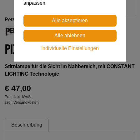
anpassen.
Petzl
PIXA 1
Individuelle Einstellungen
Stirnlampe für die Sicht im Nahbereich, mit CONSTANT
LIGHTING Technologie
€ 47,00
Preis inkl. MwSt.
zzgl. Versandkosten
Beschreibung