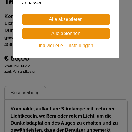
anpassen.
Kompakte, aufladbare Stirnlampe mit mehreren
Lichtkegeln, weißem oder rotem Licht, um die
Dunkeladaptation des Auges zu erhalten und zu
gewährleisten, dass der Benutzer unbemerkt bleibt.
450 Lumen
Individuelle Einstellungen
€ 55,00
Preis inkl. MwSt.
zzgl. Versandkosten
Beschreibung
Kompakte, aufladbare Stirnlampe mit mehreren
Lichtkegeln, weißem oder rotem Licht, um die
Dunkeladaptation des Auges zu erhalten und zu
gewährleisten, dass der Benutzer unbemerkt