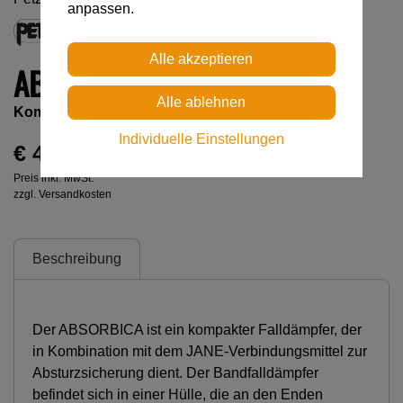
anpassen.
ABSORBICA
Kompakter Falldämpfer
Individuelle Einstellungen
€ 43,00
Preis inkl. MwSt.
zzgl. Versandkosten
Beschreibung
Der ABSORBICA ist ein kompakter Falldämpfer, der
in Kombination mit dem JANE-Verbindungsmittel zur
Absturzsicherung dient. Der Bandfalldämpfer
befindet sich in einer Hülle, die an den Enden