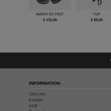
OIA SRT
AVAO® SIT FAST
TOP
390,00
€ 172,00
€ 95,00
INFORMATION
Über uns
Kontakt
AGB