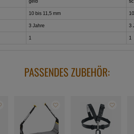
gelb
sc
10 bis 11,5 mm
10
3 Jahre
3 
1
1
PASSENDES ZUBEHÖR: