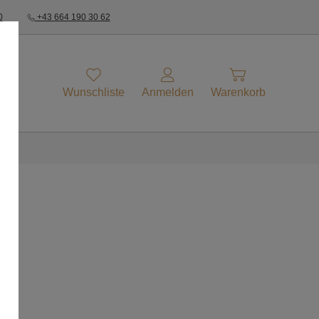
0
+43 664 190 30 62
Wunschliste
Anmelden
Warenkorb