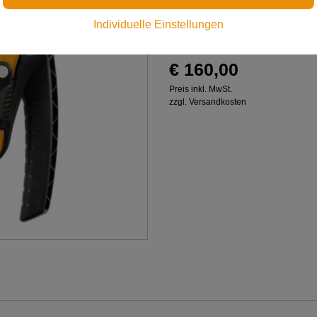
Selbstbremsendes, kompakt
Individuelle Einstellungen
€ 160,00
Preis inkl. MwSt.
zzgl. Versandkosten