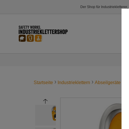
Der Shop für Industriekletterer
Startseite
Industrieklettern
Abseilgeräte
R