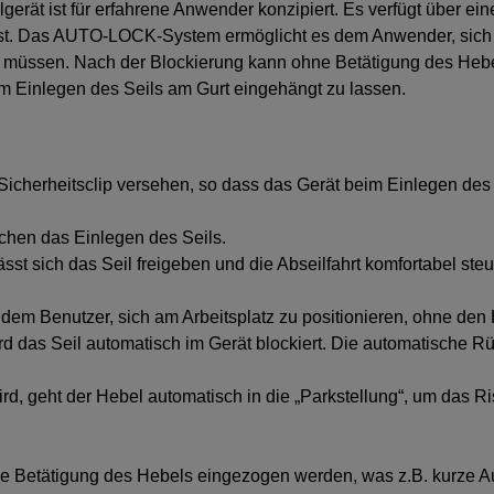
rät ist für erfahrene Anwender konzipiert. Es verfügt über e
st. Das AUTO-LOCK-System ermöglicht es dem Anwender, sich a
u müssen. Nach der Blockierung kann ohne Betätigung des Heb
eim Einlegen des Seils am Gurt eingehängt zu lassen.
m Sicherheitsclip versehen, so dass das Gerät beim Einlegen de
chen das Einlegen des Seils.
st sich das Seil freigeben und die Abseilfahrt komfortabel steu
m Benutzer, sich am Arbeitsplatz zu positionieren, ohne den 
rd das Seil automatisch im Gerät blockiert. Die automatische R
rd, geht der Hebel automatisch in die „Parkstellung“, um das R
e Betätigung des Hebels eingezogen werden, was z.B. kurze Au