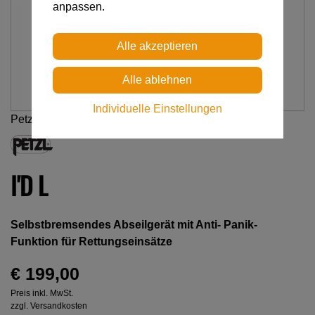
anpassen.
Individuelle Einstellungen
Petzl
I'D L
Selbstbremsendes Abseilgerät mit Anti- Panik-
Funktion für Rettungseinsätze
€ 199,00
Preis inkl. MwSt.
zzgl. Versandkosten