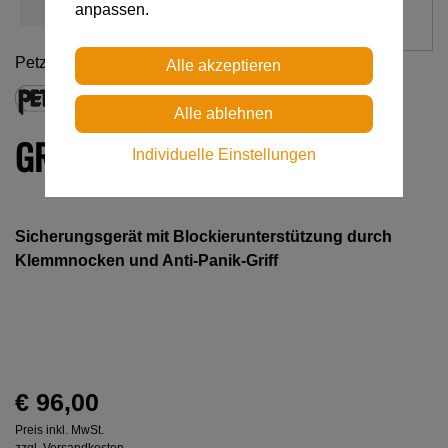
anpassen.
Petzl
GRIGRI +
Individuelle Einstellungen
Sicherungsgerät mit Blockierunterstützung durch
Klemmnocken und Anti-Panik-Griff
€ 96,00
Preis inkl. MwSt.
zzgl. Versandkosten