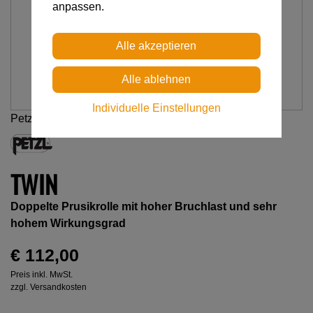
anpassen.
Individuelle Einstellungen
Petzl
TWIN
Doppelte Prusikrolle mit hoher Bruchlast und sehr
hohem Wirkungsgrad
€ 112,00
Preis inkl. MwSt.
zzgl. Versandkosten