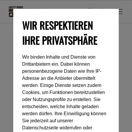
WIR RESPEKTIEREN
IHRE PRIVATSPHÄRE
Startseite
Industrieklettern
Karabiner und Verbindungselemente
Verbindungselemente zum Anbringen am
Wir binden Inhalte und Dienste von
Ende eines Verbindungsmittell
Drittanbietern ein. Dabei können
personenbezogene Daten wie Ihre IP-
Adresse an die Anbieter übermittelt
Kategorienavigation
werden. Einige Dienste setzen zudem
Cookies, um Funktionen bereitzustellen
oder Nutzungsprofile zu erstellen. Sie
VERBINDUNGSELEMENTE
entscheiden, welche Inhalte geladen
werden dürfen. Ihre Einwilligung können
ZUM ANBRINGEN AM
Sie jederzeit auf unserer
Datenschutzseite widerrufen oder