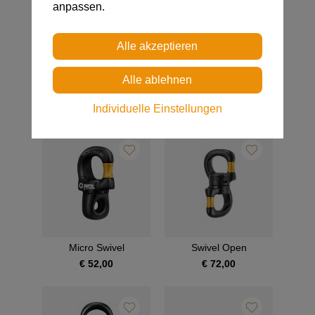
anpassen.
PUR’ANNEAU
ST’ANNEAU
€ 14,00
€ 7,00
Individuelle Einstellungen
Micro Swivel
Swivel Open
€ 52,00
€ 72,00