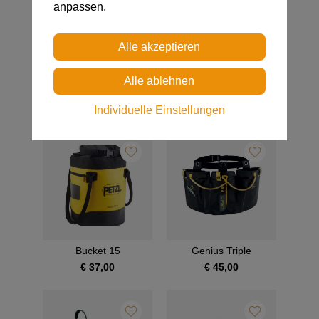
anpassen.
DUFFEL 85
DUFFEL 65
€ 142,00
€ 132,00
Individuelle Einstellungen
Bucket 15
Genius Triple
€ 37,00
€ 45,00