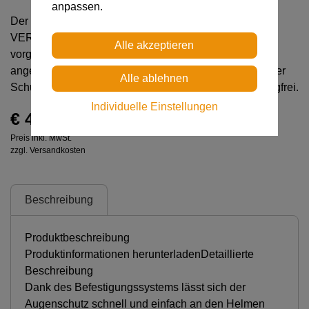
anpassen.
Der VIZIR SHADOW-Augenschutz ist für die Helme
VERTEX und ALVEO geeignet. Er wird an den hierfür
vorgesehenen Befestigungsvorrichtungen der Helme
angebracht. Er verfügt über einen Sonnenschutzfilter der
Schutzstufe 2,5. Außerdem ist er kratzfest und beschlagfrei.
Individuelle Einstellungen
€ 43,00
Preis inkl. MwSt.
zzgl. Versandkosten
Beschreibung
Produktbeschreibung
Produktinformationen herunterladenDetaillierte
Beschreibung
Dank des Befestigungssystems lässt sich der
Augenschutz schnell und einfach an den Helmen