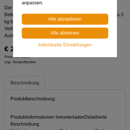
anpassen.
Der TOOLINK M ist ein Verbindungsriemen zum
Befestigen und Sichern eines Werkzeugs mit Öse bis zu 3
kg bei Höhenarbeiten. Sein ergonomischer
Verbindungspunkt ermöglicht ein schnelles Ein- und
Aushängen für ein einfaches Handling.
Individuelle Einstellungen
€ 26,00
Preis inkl. MwSt.
zzgl. Versandkosten
Beschreibung
Produktbeschreibung:
Produktinformationen herunterladenDetaillierte
Beschreibung