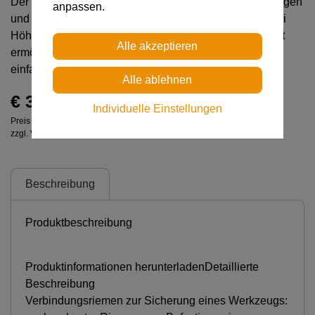
Der TOOLINK L ist ein Verbindungsriemen zum Befestigen
anpassen.
und Sichern eines schweren Werkzeugs bis zu 5 kg bei
Höhenarbeiten. Sein ergonomischer Verbindungspunkt
ermöglicht ein schnelles Ein- und Aushängen für ein
einfaches Handling.
€ 32,00
Individuelle Einstellungen
Preis inkl. MwSt.
zzgl. Versandkosten
Beschreibung
Produktbeschreibung
Produktinformationen herunterladenDetaillierte
Beschreibung
Verbindungsriemen zur Sicherung eines Werkzeugs: