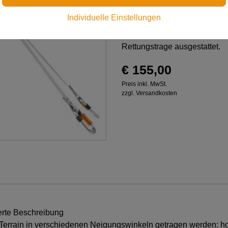
verschiedenen Neigungswinkel
Individuelle Einstellungen
LOCK-Verbindungselementen f
Befestigungspunkte und einem
Rettungstrage ausgestattet.
€ 155,00
Preis inkl. MwSt.
zzgl. Versandkosten
erte Beschreibung
rrain in verschiedenen Neigungswinkeln getragen werden: horiz