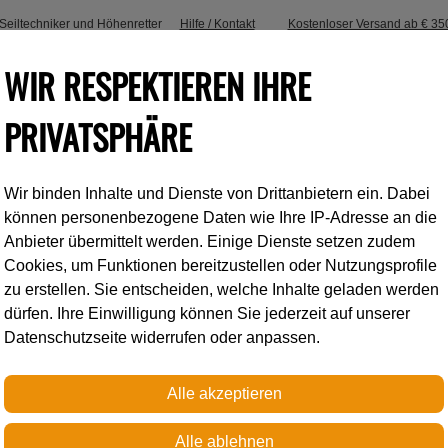
, Seiltechniker und Höhenretter
Hilfe / Kontakt
Kostenloser Versand ab € 35
WIR RESPEKTIEREN IHRE
PRIVATSPHÄRE
Wir binden Inhalte und Dienste von Drittanbietern ein. Dabei
Industrieklettern
Accessoires
können personenbezogene Daten wie Ihre IP-Adresse an die
Anbieter übermittelt werden. Einige Dienste setzen zudem
Cookies, um Funktionen bereitzustellen oder Nutzungsprofile
STEF FÜR NEST
zu erstellen. Sie entscheiden, welche Inhalte geladen werden
dürfen. Ihre Einwilligung können Sie jederzeit auf unserer
2020
Datenschutzseite widerrufen oder anpassen.
Neigevorrichtung für NEST-R
Die STEF-Ausgleichsvorrichtu
NEST-Rettungstrage und ermö