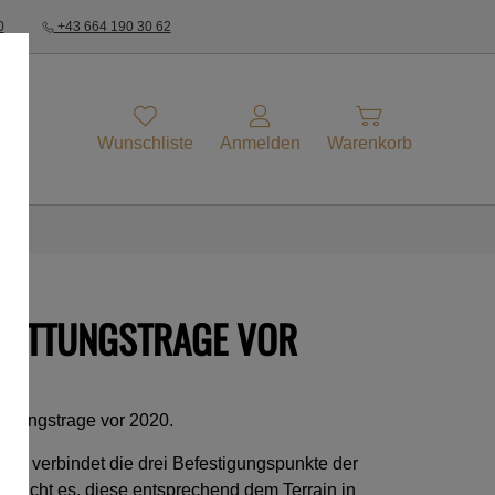
0
+43 664 190 30 62
Wunschliste
Anmelden
Warenkorb
-RETTUNGSTRAGE VOR
ettungstrage vor 2020.
ng verbindet die drei Befestigungspunkte der
glicht es, diese entsprechend dem Terrain in