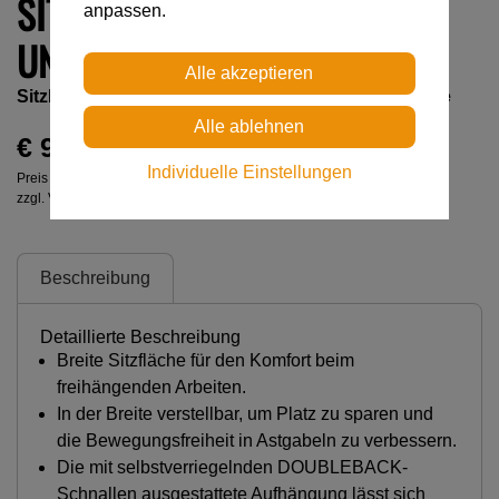
SITZBRETT FÜR SEQUOIA®-
anpassen.
UND SEQUOIA® SRT-GURTE
Sitzbrett für SEQUOIA
®
- und SEQUOIA
®
SRT-Gurte
€ 95,00
Individuelle Einstellungen
Preis inkl. MwSt.
zzgl. Versandkosten
Beschreibung
Detaillierte Beschreibung
Breite Sitzfläche für den Komfort beim
freihängenden Arbeiten.
In der Breite verstellbar, um Platz zu sparen und
die Bewegungsfreiheit in Astgabeln zu verbessern.
Die mit selbstverriegelnden DOUBLEBACK-
Schnallen ausgestattete Aufhängung lässt sich