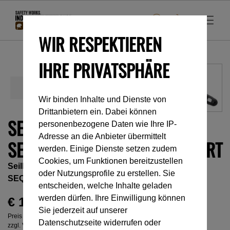
WIR RESPEKTIEREN
IHRE PRIVATSPHÄRE
Wir binden Inhalte und Dienste von
Drittanbietern ein. Dabei können
SEILBRÜCKE FÜR DIE GURTE
personenbezogene Daten wie Ihre IP-
Adresse an die Anbieter übermittelt
SEQUOIA® UND SEQUOIA® SRT
werden. Einige Dienste setzen zudem
Cookies, um Funktionen bereitzustellen
Seilbrücke für die Gurte SEQUOIA
®
und
oder Nutzungsprofile zu erstellen. Sie
SEQUOIA
®
SRT
entscheiden, welche Inhalte geladen
werden dürfen. Ihre Einwilligung können
€ 16,00
Sie jederzeit auf unserer
Preis inkl. MwSt.
Datenschutzseite widerrufen oder
zzgl. Versandkosten