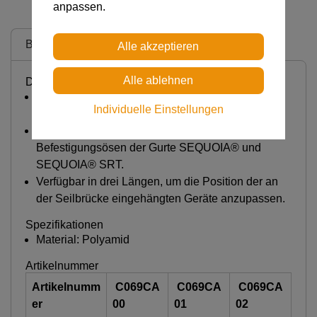
anpassen.
Beschreibung
Detaillierte Beschreibung
Ermöglicht eine optimale seitliche
Individuelle Einstellungen
Bewegungsfreiheit.
Installation an den beiden aufschraubbaren
Befestigungsösen der Gurte SEQUOIA® und
SEQUOIA® SRT.
Verfügbar in drei Längen, um die Position der an
der Seilbrücke eingehängten Geräte anzupassen.
Spezifikationen
Material: Polyamid
Artikelnummer
Artikelnumm
C069CA
C069CA
C069CA
er
00
01
02