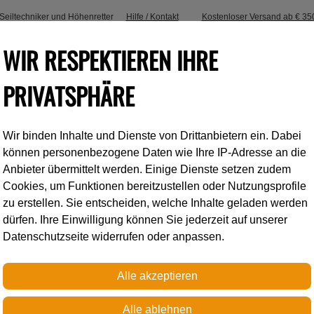
, Seiltechniker und Höhenretter
Hilfe / Kontakt
Kostenloser Versand ab € 35
WIR RESPEKTIEREN IHRE
PRIVATSPHÄRE
Wir binden Inhalte und Dienste von Drittanbietern ein. Dabei
Industrieklettern
Accessoires
können personenbezogene Daten wie Ihre IP-Adresse an die
Anbieter übermittelt werden. Einige Dienste setzen zudem
Cookies, um Funktionen bereitzustellen oder Nutzungsprofile
SCHUTZÜBERZU
zu erstellen. Sie entscheiden, welche Inhalte geladen werden
dürfen. Ihre Einwilligung können Sie jederzeit auf unserer
Datenschutzseite widerrufen oder anpassen.
Schutzüberzug für STRAT
€ 11,00
Preis inkl. MwSt.