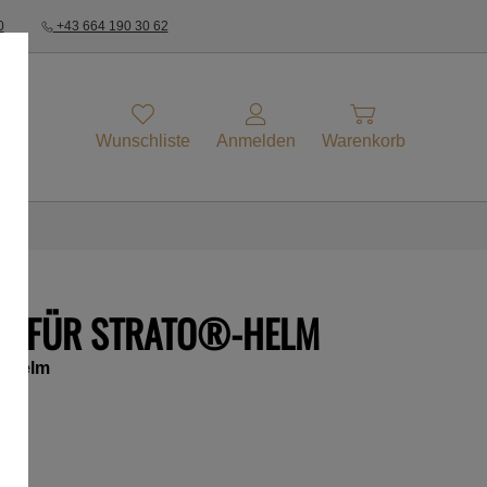
0
+43 664 190 30 62
Wunschliste
Anmelden
Warenkorb
G FÜR STRATO®-HELM
O-Helm