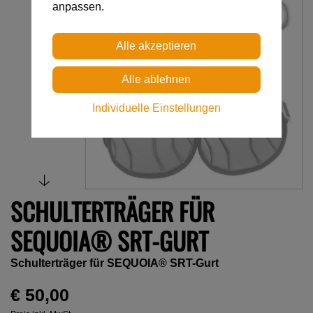
anpassen.
Individuelle Einstellungen
SCHULTERTRÄGER FÜR
SEQUOIA® SRT-GURT
Schulterträger für SEQUOIA
®
SRT-Gurt
€ 50,00