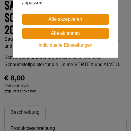
SAUGFÄHIGE
anpassen.
SCHAUMSTOFFPOLSTER VOR
2019
Saugfähige Schaumstoffpolster für die Helme VERTEX
Individuelle Einstellungen
und ALVEO
Schweißabsorbierende, waschmaschinenfeste
Schaumstoffpolster für die Helme VERTEX und ALVEO.
€ 8,00
Preis inkl. MwSt.
zzgl. Versandkosten
Beschreibung
Produktbeschreibung