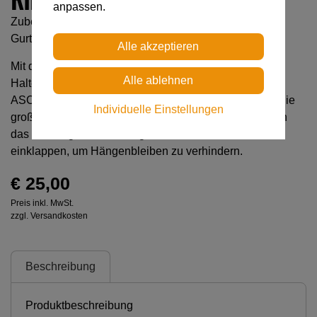
anpassen.
Zubehör zum Umbauen einer seitlichen Halteöse aus
Gurtband in eine Halteöse aus Metall.
Mit dem RING2SIDE-Zubehör lässt sich eine seitliche
Halteösen aus Gurtband am FALCON- und FALCON
ASCENT-Gurt in eine Halteöse aus Metall umbauen. Die
Individuelle Einstellungen
große Öse und die intuitive Einhängrichtung erleichtern
das Einhängen. Bei Nichtgebrauch lässt es sich
einklappen, um Hängenbleiben zu verhindern.
€ 25,00
Preis inkl. MwSt.
zzgl. Versandkosten
Beschreibung
Produktbeschreibung