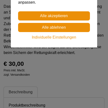
anpassen.
Das RING2RING-Zubehör ist speziell für die Verwendung
an Sitz- und Haltegurten mit Beinschlaufensteg bestimmt
und dient hauptsächlich bei Helikopterrettungen. Das
Zubehör ermöglicht, eine zweite Befestigungsöse neben
der Öse aus Gurtband zu schaffen. Dadurch kann die
Rettungskraft die einzuhängende Ausrüstung am ventralen
Individuelle Einstellungen
Befestigungspunkt besser organisieren und dem
Windentechniker wird der Zugriff auf die Befestigungsöse
beim Sichern der Rettungskraft erleichtert.
€ 30,00
Preis inkl. MwSt.
zzgl. Versandkosten
Beschreibung
Produktbeschreibung