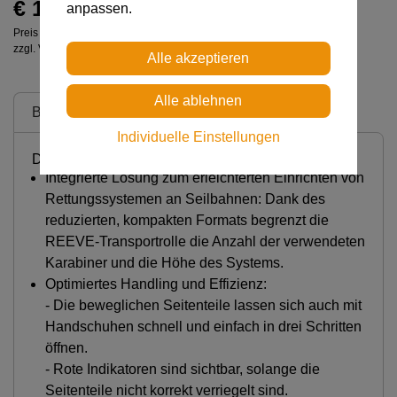
€ 174,00
anpassen.
Preis inkl. MwSt.
zzgl. Versandkosten
Beschreibung
Individuelle Einstellungen
Detaillierte Beschreibung
Integrierte Lösung zum erleichterten Einrichten von
Rettungssystemen an Seilbahnen: Dank des
reduzierten, kompakten Formats begrenzt die
REEVE-Transportrolle die Anzahl der verwendeten
Karabiner und die Höhe des Systems.
Optimiertes Handling und Effizienz:
- Die beweglichen Seitenteile lassen sich auch mit
Handschuhen schnell und einfach in drei Schritten
öffnen.
- Rote Indikatoren sind sichtbar, solange die
Seitenteile nicht korrekt verriegelt sind.