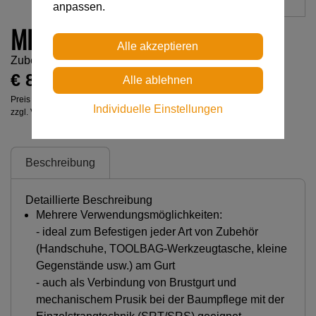
anpassen.
MINO
Zubehör-Karabiner (keine PSA)
€ 8,00
Preis inkl. MwSt.
Individuelle Einstellungen
zzgl. Versandkosten
Beschreibung
Detaillierte Beschreibung
Mehrere Verwendungsmöglichkeiten:
- ideal zum Befestigen jeder Art von Zubehör
(Handschuhe, TOOLBAG-Werkzeugtasche, kleine
Gegenstände usw.) am Gurt
- auch als Verbindung von Brustgurt und
mechanischem Prusik bei der Baumpflege mit der