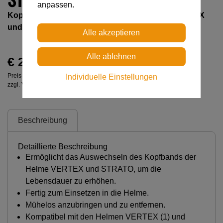
anpassen.
Kopfband mit Komfortpolster für die Helme VERTEX
und STRATO (5er-Pack)
€ 27,00
Preis inkl. MwSt.
Individuelle Einstellungen
zzgl. Versandkosten
Beschreibung
Detaillierte Beschreibung
Ermöglicht das Auswechseln des Kopfbands der
Helme VERTEX und STRATO, um die
Lebensdauer zu erhöhen.
Fertig zum Einsetzen in die Helme.
Mühelos anzubringen und zu entfernen.
Kompatibel mit den Helmen VERTEX (1) und