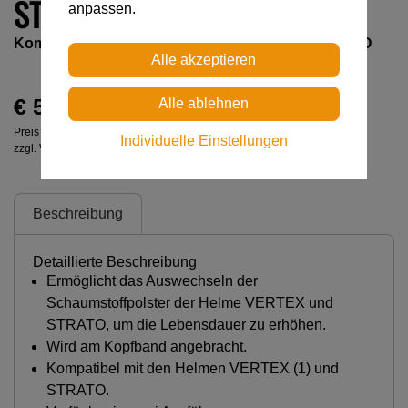
STRATO®
anpassen.
Komfortpolster für die Helme VERTEX und STRATO
€ 5,00
Preis inkl. MwSt.
Individuelle Einstellungen
zzgl. Versandkosten
Beschreibung
Detaillierte Beschreibung
Ermöglicht das Auswechseln der
Schaumstoffpolster der Helme VERTEX und
STRATO, um die Lebensdauer zu erhöhen.
Wird am Kopfband angebracht.
Kompatibel mit den Helmen VERTEX (1) und
STRATO.