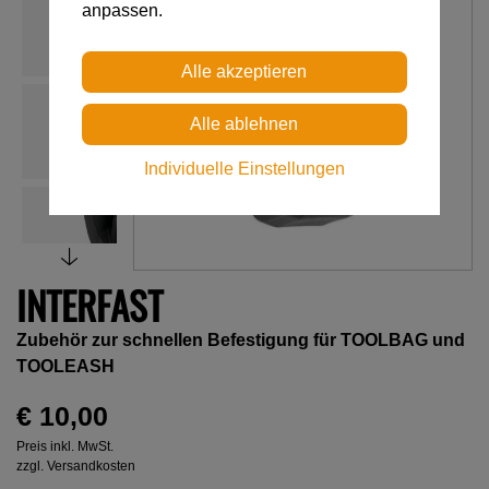
anpassen.
Individuelle Einstellungen
INTERFAST
Zubehör zur schnellen Befestigung für TOOLBAG und
TOOLEASH
€ 10,00
Preis inkl. MwSt.
zzgl. Versandkosten