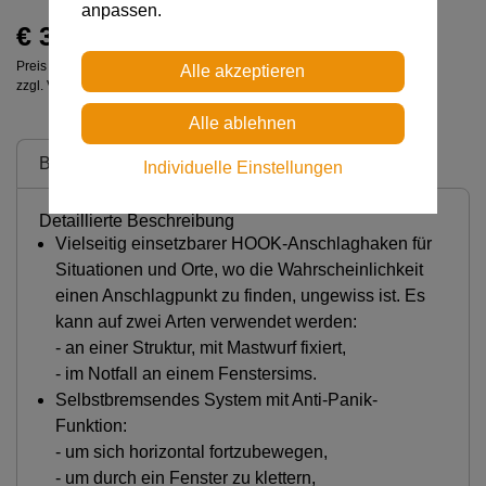
anpassen.
€ 391,00
Preis inkl. MwSt.
zzgl. Versandkosten
Beschreibung
Individuelle Einstellungen
Detaillierte Beschreibung
Vielseitig einsetzbarer HOOK-Anschlaghaken für
Situationen und Orte, wo die Wahrscheinlichkeit
einen Anschlagpunkt zu finden, ungewiss ist. Es
kann auf zwei Arten verwendet werden:
- an einer Struktur, mit Mastwurf fixiert,
- im Notfall an einem Fenstersims.
Selbstbremsendes System mit Anti-Panik-
Funktion:
- um sich horizontal fortzubewegen,
- um durch ein Fenster zu klettern,