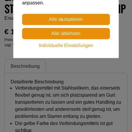
anpassen.
STAHLSEILKERN FÜR MICROFLIP
Ersatz-Strang mit Stahlseilkern für MICROFLIP
€ 120,00
Preis inkl. MwSt.
zzgl. Versandkosten
Individuelle Einstellungen
Beschreibung
Detaillierte Beschreibung
Verbindungsmittel mit Stahlseilkern, das einerseits
flexibel genug ist, um sich platzsparend am Gurt
transportieren zu lassen und ein gutes Handling zu
gewährleisten und andererseits steif genug ist, um
problemlos am Stamm entlang zu gleiten.
Die gelbe Farbe des Verbindungsmittels ist gut
sichtbar.