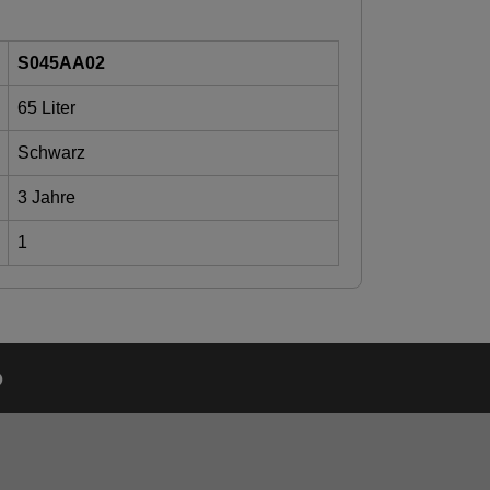
S045AA02
65 Liter
Schwarz
3 Jahre
1