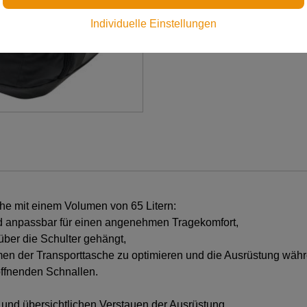
€ 132,00
Individuelle Einstellungen
Preis inkl. MwSt.
zzgl. Versandkosten
he mit einem Volumen von 65 Litern:
nd anpassbar für einen angenehmen Tragekomfort,
über die Schulter gehängt,
en der Transporttasche zu optimieren und die Ausrüstung währ
öffnenden Schnallen.
 und übersichtlichen Verstauen der Ausrüstung,