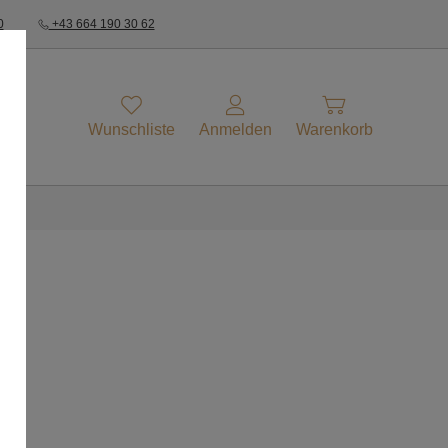
0
+43 664 190 30 62
Wunschliste
Anmelden
Warenkorb