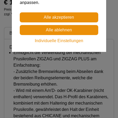
€ 145,00
anpassen.
Preis inkl. MwSt.
zzgl. Versandkosten
Beschreibung
Individuelle Einstellungen
Detaillierte Beschreibung
Ermöglicht die Verwendung der mechanischen
Prusikrollen ZIGZAG und ZIGZAG PLUS am
Einfachstrang:
- Zusätzliche Bremswirkung beim Abseilen dank
der beiden Reibungselemente, welche die
Bremsreibung erhöhen.
- Wird mit einem Am'D- oder OK-Karabiner (nicht
enthalten) verwendet. Das H-Profil des Karabiners,
kombiniert mit dem Haltering der mechanischen
Prusikrolle, gewährleistet den Halt der Einheit
bestehend aus CHICANE und mechanischem